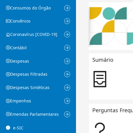
Consumos do Órgão
Convênios
Coronavírus [COVID-19]
Contábil
Sumário
Despesas
Despesas Filtradas
Despesas Sintéticas
Empenhosㅤ
Perguntas Freq
Emendas Parlamentares
e-SIC