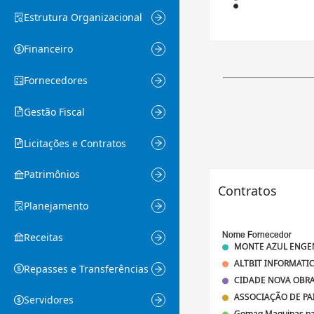
Estrutura Organizacionalㅤ
Financeiro
Fornecedores
Gestão Fiscal
Licitações e Contratos
Patrimônios
Contratos
Planejamento
Receitas
Repasses e Transferências
Servidores