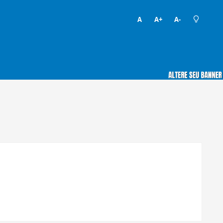
A
A+
A-